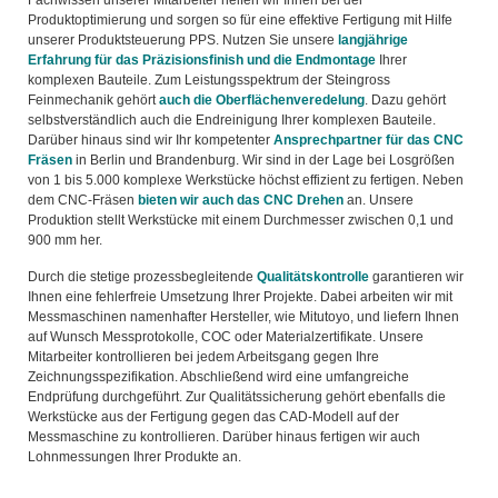
Fachwissen unserer Mitarbeiter helfen wir Ihnen bei der
Produktoptimierung und sorgen so für eine effektive Fertigung mit Hilfe
unserer Produktsteuerung PPS. Nutzen Sie unsere
langjährige
Erfahrung für das Präzisionsfinish und die Endmontage
Ihrer
komplexen Bauteile. Zum Leistungsspektrum der Steingross
Feinmechanik gehört
auch die Oberflächenveredelung
. Dazu gehört
selbstverständlich auch die Endreinigung Ihrer komplexen Bauteile.
Darüber hinaus sind wir Ihr kompetenter
Ansprechpartner für das CNC
Fräsen
in Berlin und Brandenburg. Wir sind in der Lage bei Losgrößen
von 1 bis 5.000 komplexe Werkstücke höchst effizient zu fertigen. Neben
dem CNC-Fräsen
bieten wir auch das CNC Drehen
an. Unsere
Produktion stellt Werkstücke mit einem Durchmesser zwischen 0,1 und
900 mm her.
Durch die stetige prozessbegleitende
Qualitätskontrolle
garantieren wir
Ihnen eine fehlerfreie Umsetzung Ihrer Projekte. Dabei arbeiten wir mit
Messmaschinen namenhafter Hersteller, wie Mitutoyo, und liefern Ihnen
auf Wunsch Messprotokolle, COC oder Materialzertifikate. Unsere
Mitarbeiter kontrollieren bei jedem Arbeitsgang gegen Ihre
Zeichnungsspezifikation. Abschließend wird eine umfangreiche
Endprüfung durchgeführt. Zur Qualitätssicherung gehört ebenfalls die
Werkstücke aus der Fertigung gegen das CAD-Modell auf der
Messmaschine zu kontrollieren. Darüber hinaus fertigen wir auch
Lohnmessungen Ihrer Produkte an.